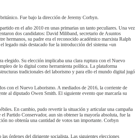
británico. Fue bajo la dirección de Jeremy Corbyn.
 partido en el año 2010 en unas primarias un tanto peculiares. Una vez
entaron dos candidatos: David Miliband, secretario de Asuntos
ntre hermanos, su padre era el reconocido académico marxista Ralph
 el legado más destacado fue la introducción del sistema «un
era elegido. Su elección implicaba una clara ruptura con el Nuevo
mpleo de lo digital como herramienta política. La plataforma
tructuras tradicionales del laborismo y para ello el mundo digital jugó
ados con el Nuevo Laborismo. A mediados de 2016, la corriente de
 frente al diputado Owen Smith. El siguiente evento que marcaría su
biles. En cambio, pudo revertir la situación y articular una campaña
e el Partido Conservador, aun sin obtener la mayoría absoluta, fue la
ación no obtenía una cantidad de votos tan importante. Corbyn
las órdenes del dirigente socialista. Las siguientes elecciones