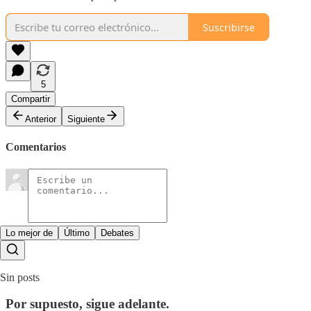
Suscribirse
5
Compartir
Anterior
Siguiente
Comentarios
Lo mejor de
Último
Debates
Sin posts
Por supuesto, sigue adelante.