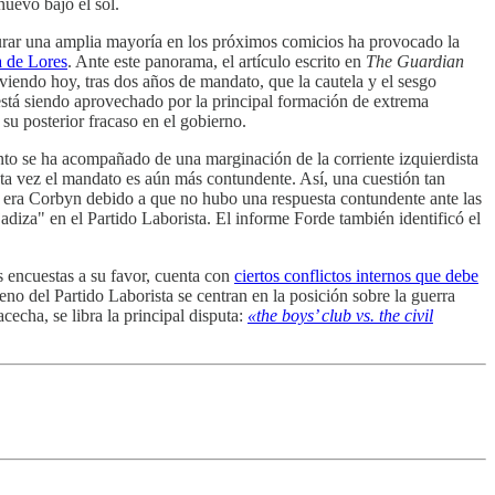
nuevo bajo el sol.
egurar una amplia mayoría en los próximos comicios ha provocado la
a de Lores
. Ante este panorama, el artículo escrito en
The Guardian
iendo hoy, tras dos años de mandato, que la cautela y el sesgo
 está siendo aprovechado por la principal formación de extrema
su posterior fracaso en el gobierno.
nto se ha acompañado de una marginación de la corriente izquierdista
sta vez el mandato es aún más contundente. Así, una cuestión tan
la era Corbyn debido a que no hubo una respuesta contundente ante las
adiza" en el Partido Laborista. El informe Forde también identificó el
s encuestas a su favor, cuenta con
ciertos conflictos internos que debe
no del Partido Laborista se centran en la posición sobre la guerra
echa, se libra la principal disputa:
«the boys’ club vs. the civil