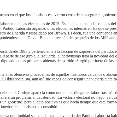
to en el que los laboristas estuvieron cerca de conseguir el gobierno 
 laborismo en las elecciones de 2015. Éste había tomado las riendas del
artido Laborista organizó unas elecciones internas en las que se pres
tro de Energía y respaldado por Brown. Es decir, fue una contienda e
mponiéndose ante David. Bajo la dirección del pequeño de los Miliband,
sta desde 1983 y perteneciente a la facción de izquierda del partido, 
Aparte de ese giro a la izquierda, el corbynismo traía la novedad del e
utado en las primarias abiertas del partido. Surgió por fuera de las es
ente a las ofensivas procedentes de aquellos miembros cercanos o aline
 El líder socialista, aun así, fue capaz de conseguir una victoria clara
lectoral, Corbyn aparecía como uno de los dirigentes laboristas más dé
al era un programa antiausteridad. La victoria electoral no llegó, ya qu
ar un gobierno, pero el dato positivo es que hacia tiempo que esta form
 interior del laborismo se consolidó.
va oportunidad se materializaría la victoria del Partido Laborista bajo 