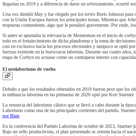
llegarían en 2019 y a diferencia de darse un reforzamiento, ocurrió tod
Una vez dimitió May y fue elegido por los
tories
Boris Johnson para o
con la Unión Europea fueron los principales temas. Mientras que John
respuesta contundente, algo que le penalizó gravemente. Por ende, lo
Si antes se apuntaba la relevancia de Momentum en el inicio de corb
todo en el fortalecimiento de dicha plataforma y la toma de decisiones
casi en exclusiva hacia los procesos electorales y tampoco se optó por
fuerzas existente en la burocracia laborista. Durante sus cuatro años, 
etapa de Corbyn no actuase como un contrapeso interno con capacida
El neolaborismo de vuelta
Debido a que los resultados obtenidos en 2019 fueron peor que los o
la militancia laborista en las primarias de 2020 optó por Keir Starmer. 
La renuncia del laborismo clásico que se llevó a cabo durante la époc
Laborismo como una de las principales corrientes del partido. Starmer 
por Blair
.
En la conferencia del Partido Laborista de octubre de 2023, Starmer j
Bajo un sello productivista, el plan presentado se orienta hacia el n