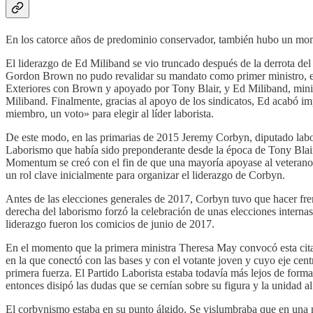
En los catorce años de predominio conservador, también hubo un momen
El liderazgo de Ed Miliband se vio truncado después de la derrota del
Gordon Brown no pudo revalidar su mandato como primer ministro, el P
Exteriores con Brown y apoyado por Tony Blair, y Ed Miliband, minis
Miliband. Finalmente, gracias al apoyo de los sindicatos, Ed acabó i
miembro, un voto» para elegir al líder laborista.
De este modo, en las primarias de 2015 Jeremy Corbyn, diputado labori
Laborismo que había sido preponderante desde la época de Tony Blair. 
Momentum se creó con el fin de que una mayoría apoyase al veterano dip
un rol clave inicialmente para organizar el liderazgo de Corbyn.
Antes de las elecciones generales de 2017, Corbyn tuvo que hacer fr
derecha del laborismo forzó la celebración de unas elecciones internas.
liderazgo fueron los comicios de junio de 2017.
En el momento que la primera ministra Theresa May convocó esta cita e
en la que conectó con las bases y con el votante joven y cuyo eje centr
primera fuerza. El Partido Laborista estaba todavía más lejos de form
entonces disipó las dudas que se cernían sobre su figura y la unidad al
El corbynismo estaba en su punto álgido. Se vislumbraba que en una nue