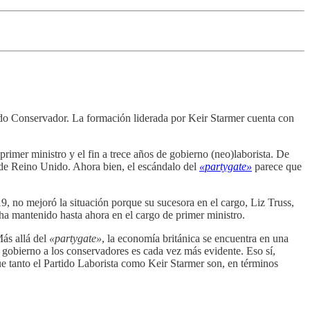
tido Conservador. La formación liderada por Keir Starmer cuenta con
imer ministro y el fin a trece años de gobierno (neo)laborista. De
a de Reino Unido. Ahora bien, el escándalo del
«partygate»
parece que
9, no mejoró la situación porque su sucesora en el cargo, Liz Truss,
 ha mantenido hasta ahora en el cargo de primer ministro.
Más allá del
«partygate»
, la economía británica se encuentra en una
l gobierno a los conservadores es cada vez más evidente. Eso sí,
que tanto el Partido Laborista como Keir Starmer son, en términos