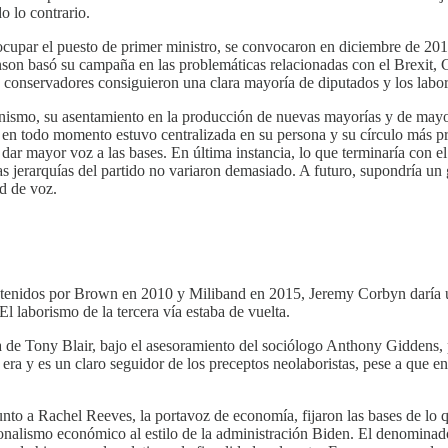
o lo contrario.
cupar el puesto de primer ministro, se convocaron en diciembre de 2019
son basó su campaña en las problemáticas relacionadas con el Brexit, Co
s conservadores consiguieron una clara mayoría de diputados y los labor
ynismo, su asentamiento en la producción de nuevas mayorías y de may
 en todo momento estuvo centralizada en su persona y su círculo más pró
 dar mayor voz a las bases. En última instancia, lo que terminaría con el
las jerarquías del partido no variaron demasiado. A futuro, supondría un 
d de voz.
btenidos por Brown en 2010 y Miliband en 2015, Jeremy Corbyn daría un
El laborismo de la tercera vía estaba de vuelta.
a de Tony Blair, bajo el asesoramiento del sociólogo Anthony Giddens, 
era y es un claro seguidor de los preceptos neolaboristas, pese a que e
unto a Rachel Reeves, la portavoz de economía, fijaron las bases de lo q
acionalismo económico al estilo de la administración Biden. El denomina