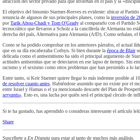
atracción del sector privado para que inviertan en el país y la «discipl
El objetivo del binomio Starmer-Reeves es evidente: ubicar al Partid
renuncia de algunos de sus principales planes, como la
inversión de 28
por
Tarik Abou-Chadi y Tom O'Grady
al compararlo con el Partido S
tecnocrático que llevaron a Scholz a la cancillería de Alemania no es
derecha del país, Alternativa para Alemania (AfD). Como señalan, el l
Como se ha podido comprobar en los anteriores párrafos, el actual lí
que en su día encabezaba Corbyn. Si bien durante la
época de Blair
se
delicada como el antisemitismo ha sido el principal argumento de Star
actitudes antisemitas que se detectaron en ese lapso de tiempo. Sin e
racismo y el sexismo como otros problemas que han persistido a lo lar
Entre tanto, si Keir Starmer quiere llegar lo más indemne posible al 1
de resolver cuanto antes
. Habiéndose asumido que no existe por el mome
entre Israel y Hamas o el ya mencionado descarte del Plan de Prosperid
servants»
. Esto es, una lucha por quién será el principal círculo de i
Si te ha gustado, has aprendido o consideras interesante el artículo le
Share
Suscríbete a
En Disputa
para estar al tanto de muchos más análisis.