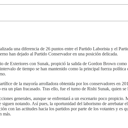
alizada una diferencia de 26 puntos entre el Partido Laborista y el Par
erno han dejado al Partido Conservador en una posición delicada.
io de Exteriores con Sunak, propició la salida de Gordon Brown como pr
e intervalo de tiempo se han mantenido como la principal fuerza polític
rno.
artífice de la mayoría arrolladora obtenida por los conservadores en 201
era un plan fracasado. Tras ello, fue el turno de Rishi Sunak, quien se
cciones generales, aunque se enfrentará a un escenario poco propicio. 
se siguen notando. Así pues, la oportunidad del laborismo de arrebatar e
ción con las actitudes hacia los partidos por parte de los votantes y es 
n más.