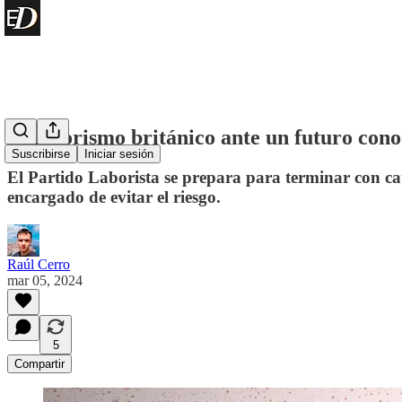
El laborismo británico ante un futuro con
Suscribirse
Iniciar sesión
El Partido Laborista se prepara para terminar con ca
encargado de evitar el riesgo.
Raúl Cerro
mar 05, 2024
5
Compartir