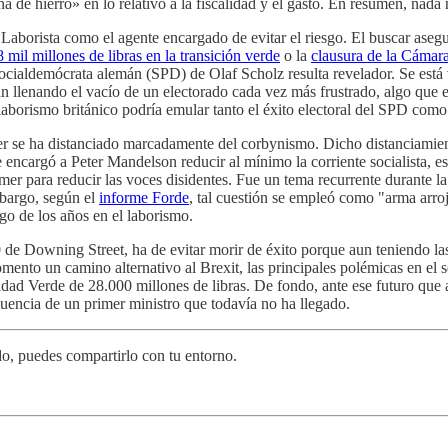
ina de hierro» en lo relativo a la fiscalidad y el gasto. En resumen, nada 
o Laborista como el agente encargado de evitar el riesgo. El buscar as
 mil millones de libras en la transición verde
o la
clausura de la Cámar
ocialdemócrata alemán (SPD) de Olaf Scholz resulta revelador. Se está v
tán llenando el vacío de un electorado cada vez más frustrado, algo que
aborismo británico podría emular tanto el éxito electoral del SPD como 
der se ha distanciado marcadamente del corbynismo. Dicho distanciamie
 encargó a Peter Mandelson reducir al mínimo la corriente socialista, e
mer para reducir las voces disidentes. Fue un tema recurrente durante 
mbargo, según el
informe Forde
, tal cuestión se empleó como "arma arroj
go de los años en el laborismo.
0 de Downing Street, ha de evitar morir de éxito porque aun teniendo la
nto un camino alternativo al Brexit, las principales polémicas en el se
ad Verde de 28.000 millones de libras. De fondo, ante ese futuro que ac
nfluencia de un primer ministro que todavía no ha llegado.
ído, puedes compartirlo con tu entorno.