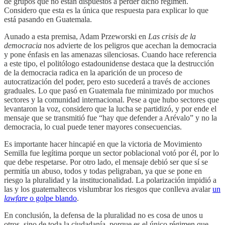
de grupos que no están dispuestos a perder dicho régimen.
Considero que esta es la única que respuesta para explicar lo que
está pasando en Guatemala.
Aunado a esta premisa, Adam Przeworski en
Las crisis de la
democracia
nos advierte de los peligros que acechan la democracia
y pone énfasis en las amenazas silenciosas. Cuando hace referencia
a este tipo, el politólogo estadounidense destaca que la destrucción
de la democracia radica en la aparición de un proceso de
autocratización del poder, pero esto sucederá a través de acciones
graduales. Lo que pasó en Guatemala fue minimizado por muchos
sectores y la comunidad internacional. Pese a que hubo sectores que
levantaron la voz, considero que la lucha se partidizó, y por ende el
mensaje que se transmitió fue “hay que defender a Arévalo” y no la
democracia, lo cual puede tener mayores consecuencias.
Es importante hacer hincapié en que la victoria de Movimiento
Semilla fue legítima porque un sector poblacional votó por él, por lo
que debe respetarse. Por otro lado, el mensaje debió ser que sí se
permitía un abuso, todos y todas peligraban, ya que se pone en
riesgo la pluralidad y la institucionalidad. La polarización impidió a
las y los guatemaltecos vislumbrar los riesgos que conlleva avalar
un
lawfare
o golpe blando
.
En conclusión, la defensa de la pluralidad no es cosa de unos u
otros, sino de toda la ciudadanía, porque es el único régimen que