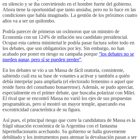
en silencio y se iba convirtiendo en el hombre fuerte del gobierno.
Ahora tiene la oportunidad que tanto ansiaba, pero no lo hace en las
condiciones que había imaginado. La gestión de los próximos cuatro
años va a ser un quilombo.
Podría parecer de primeras un oxímoron que un ministro de
Economía con un 124% de inflación sea candidato presidencial.
Ocupar esta cartera ministerial le podría pasar factura sobre todo en
los debates, que son obligatorios por ley. Sin embargo, no han
acabado por poner en riesgo su campaña porque
“los debates no se
pueden ganar, pero sí se pueden perder”
.
En los debates se vio a un Massa de fácil oratoria, consistente,
sabiendo cuál era su base de votantes a activar y también a quién
debía interpelar para ampliarla (el electorado femenino o aquel que
reside fuera del conurbano bonaerense). Además, se pudo apreciar,
especialmente en el primer debate, que buscaba polarizar con Milei.
El rival que se encontró Massa no varió los ejes de sus propuestas
programáticas, pero sí mostró un mayor temple, aparcando esa
excentricidad característica de su figura.
Así pues, el principal riesgo que corre la candidatura de Massa es la
frágil situación económica de la Argentina con el fantasma
hiperinflacionario acechando. Su gobierno se halla gravemente
debilitado y los instrumentos para atenuar la devaluación pasan a ser