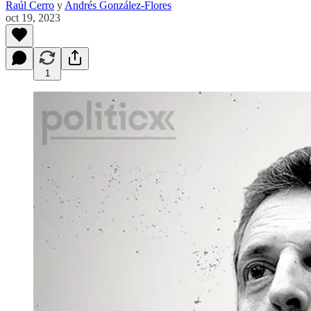
Raúl Cerro
y
Andrés González-Flores
oct 19, 2023
1