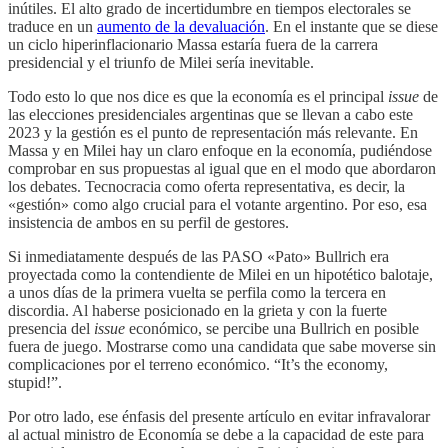
inútiles. El alto grado de incertidumbre en tiempos electorales se
traduce en un
aumento de la devaluación
. En el instante que se diese
un ciclo hiperinflacionario Massa estaría fuera de la carrera
presidencial y el triunfo de Milei sería inevitable.
Todo esto lo que nos dice es que la economía es el principal
issue
de
las elecciones presidenciales argentinas que se llevan a cabo este
2023 y la gestión es el punto de representación más relevante. En
Massa y en Milei hay un claro enfoque en la economía, pudiéndose
comprobar en sus propuestas al igual que en el modo que abordaron
los debates. Tecnocracia como oferta representativa, es decir, la
«gestión» como algo crucial para el votante argentino. Por eso, esa
insistencia de ambos en su perfil de gestores.
Si inmediatamente después de las PASO «Pato» Bullrich era
proyectada como la contendiente de Milei en un hipotético balotaje,
a unos días de la primera vuelta se perfila como la tercera en
discordia. Al haberse posicionado en la grieta y con la fuerte
presencia del
issue
económico, se percibe una Bullrich en posible
fuera de juego. Mostrarse como una candidata que sabe moverse sin
complicaciones por el terreno económico. “It’s the economy,
stupid!”.
Por otro lado, ese énfasis del presente artículo en evitar infravalorar
al actual ministro de Economía se debe a la capacidad de este para