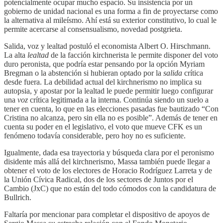
potencialmente ocupar mucho espacio. Su insistencia por un
gobierno de unidad nacional es una forma a fin de proyectarse como
la alternativa al mileísmo. Ahí está su exterior constitutivo, lo cual le
permite acercarse al consensualismo, novedad postgrieta.
Salida, voz y lealtad postuló el economista Albert O. Hirschmann.
La alta
lealtad
de la facción kirchnerista le permite disponer del voto
duro peronista, que podría estar pensando por la opción Myriam
Bregman o la abstención si hubieran optado por la
salida
crítica
desde fuera. La debilidad actual del kirchnerismo no implica su
autopsia, y apostar por la lealtad le puede permitir luego configurar
una
voz
crítica legitimada a la interna. Continúa siendo un suelo a
tener en cuenta, lo que en las elecciones pasadas fue bautizado “Con
Cristina no alcanza, pero sin ella no es posible”. Además de tener en
cuenta su poder en el legislativo, el voto que mueve CFK es un
fenómeno todavía considerable, pero hoy no es suficiente.
Igualmente, dada esa trayectoria y búsqueda clara por el peronismo
disidente más allá del kirchnerismo, Massa también puede llegar a
obtener el voto de los electores de Horacio Rodríguez Larreta y de
la Unión Cívica Radical, dos de los sectores de Juntos por el
Cambio (JxC) que no están del todo cómodos con la candidatura de
Bullrich.
Faltaría por mencionar para completar el dispositivo de apoyos de