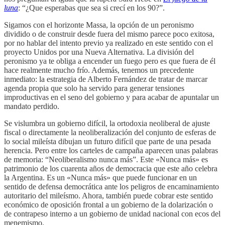
luna
: “¿Que esperabas que sea si crecí en los 90?”.
Sigamos con el horizonte Massa, la opción de un peronismo
dividido o de construir desde fuera del mismo parece poco exitosa,
por no hablar del intento previo ya realizado en este sentido con el
proyecto Unidos por una Nueva Alternativa. La división del
peronismo ya te obliga a encender un fuego pero es que fuera de él
hace realmente mucho frío. Además, tenemos un precedente
inmediato: la estrategia de Alberto Fernández de tratar de marcar
agenda propia que solo ha servido para generar tensiones
improductivas en el seno del gobierno y para acabar de apuntalar un
mandato perdido.
Se vislumbra un gobierno difícil, la ortodoxia neoliberal de ajuste
fiscal o directamente la neoliberalización del conjunto de esferas de
lo social mileísta dibujan un futuro difícil que parte de una pesada
herencia. Pero entre los carteles de campaña aparecen unas palabras
de memoria: “Neoliberalismo nunca más”. Este «Nunca más» es
patrimonio de los cuarenta años de democracia que este año celebra
la Argentina. Es un «Nunca más» que puede funcionar en un
sentido de defensa democrática ante los peligros de encaminamiento
autoritario del mileísmo. Ahora, también puede cobrar este sentido
económico de oposición frontal a un gobierno de la dolarización o
de contrapeso interno a un gobierno de unidad nacional con ecos del
menemismo.