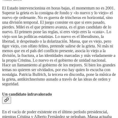
El Estado intervencionista en horas bajas, el momentum no es 2001.
Superar la grieta es la consigna de fondo y «lo nuevo y lo viejo» el
nuevo eje ordenante. No es guerra de trincheras en horizontal, sino
una división temporal. El juego consiste en que si eres pasado,
pierdes. Milei es el que primero avanza, es el gran candidato de lo
nuevo. El primero pone las reglas, si eres viejo eres la «casta». Lo
viejo son las políticas estatistas. Lo nuevo es el liberalismo, la
libertad, ir despeinado o la dolarización. Massa, que es viejo, pero
tigre viejo, con olfato felino, pretende salirse de la grieta. Ni más ni
menos que en el país del conflicto presente, asocia lo viejo a la
división, la fractura, a las identidades marcadas y más veladamente a
la propia Cristina. Lo nuevo es el gobierno de unidad nacional.
Hace un llamamiento al gobierno de los mejores. Si bien los grandes
temas no quieren ser olvidados, por eso hay quien lo escucha con
nostalgia. Patricia Bullrich, la tercera en discordia, pone la música de
la grieta, antikirchnerismo aunado a través de las ideas de orden y
seguridad.
Un candidato infravalorado
En el vacío de poder existente en el último período presidencial,
mientras Cristina y Alberto Fernández se peleaban, Massa actuaba