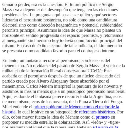
Ganar o perder, esa es la cuestión. El futuro político de Sergio
Massa va a depender del desempeño que tenga en las elecciones
presidenciales. La pregunta aquí pasa a ser quién y qué sectores
liderarán el peronismo postgrieta, no solo como una candidatura
electoral sino como dirección hegemónica y potencial subidentidad
peronista principal. Asumimos la idea de que Massa no plantea un
horizonte en sentido progresista del espacio peronista, y retomamos
al menguante kirchnerismo hoy todavía como facción principal del
mismo. En caso de éxito electoral de tal candidato, el kirchnerismo
se presenta como candidato favorito para el contrapeso interno.
En tanto, un fantasma recorre al peronismo, son los ecos del
menemismo. No olvidarse del pasado de Sergio Massa al venir de la
militancia de la formación liberal conservadora UCeDé. Éste
acabaría en el peronismo después de que un núcleo destacado del
partido creado por Álvaro Alsogaray fuese absorbido por el
menemismo. Carlos Menem interpretó la partitura de los noventa y
asistimos ni más ni menos que a un paradójico peronismo neoliberal.
Aquí, es donde el fantasma parece recorrer toda la Argentina, ecos
de menemismo, ecos de los noventa, de la Puna a Tierra del Fuego.
Milei entiende el
primer gobierno de Menem como el mejor de la
historia
, lo cual le sirve en su búsqueda de
referentes históricos
. Por
ello, cobra mayor fuerza la idea de Menem como el
primero
en
proponer su medida estrella: la dolarización. Así, «león» y «tigre»
nos preguntan al igual que la rapera Sara Hebe en
El juego de la