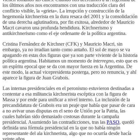
los últimos años nos encontramos con una traducción clara del
conflicto visible, la «grieta». La irrupción y construcción de la
hegemonía kirchnerista en la dura resaca del 2001 y la consolidación
de una derecha aglutinadora, por fin exitosa, alrededor de Mauricio
Macri cavaron una profunda hendidura. Kirchnerismo y
antikirchnerismo como el eje ordenante de la política argentina.
Cristina Fernández de Kirchner (CFK) y Mauricio Macri, sin
embargo, ya no irradian tanto como antaño. El sol de mayo se va
apagando en estas dos figuras que ya son parte viviente de la historia
política argentina. Habitamos un momento de
interregno
, esto que es
un espíritu epocal que se da con mayor fuerza en la Argentina. De
este modo, la actual vicepresidenta posterga, pero no renuncia, y ahí
aparece la figura de Juan Grabois.
Las internas presidenciales en el peronismo estuvieron destinadas a
contentar a esa militancia kirchnerista escéptica con la figura de
Massa y por ende para unificar a nivel interno. La inclusión de la
precandidatura de Grabois era un peaje que había que pasar de cara
a no avivar unas disputas en el seno de Unión por la Patria, las
cuales habrían sido demasiado costosas durante la campaña
presidencial. Asumiendo las contradicciones, tras las
PASO
, quedó
definida una fórmula presidencial en la que no había ningún
representante del ala kirchnerista, algo que no ocurría desde hacía
veinte años.