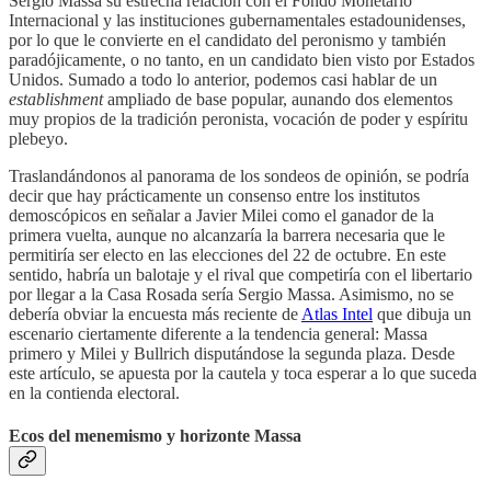
Sergio Massa su estrecha relación con el Fondo Monetario
Internacional y las instituciones gubernamentales estadounidenses,
por lo que le convierte en el candidato del peronismo y también
paradójicamente, o no tanto, en un candidato bien visto por Estados
Unidos. Sumado a todo lo anterior, podemos casi hablar de un
establishment
ampliado de base popular, aunando dos elementos
muy propios de la tradición peronista, vocación de poder y espíritu
plebeyo.
Traslandándonos al panorama de los sondeos de opinión, se podría
decir que hay prácticamente un consenso entre los institutos
demoscópicos en señalar a Javier Milei como el ganador de la
primera vuelta, aunque no alcanzaría la barrera necesaria que le
permitiría ser electo en las elecciones del 22 de octubre. En este
sentido, habría un balotaje y el rival que competiría con el libertario
por llegar a la Casa Rosada sería Sergio Massa. Asimismo, no se
debería obviar la encuesta más reciente de
Atlas Intel
que dibuja un
escenario ciertamente diferente a la tendencia general: Massa
primero y Milei y Bullrich disputándose la segunda plaza. Desde
este artículo, se apuesta por la cautela y toca esperar a lo que suceda
en la contienda electoral.
Ecos del menemismo y horizonte Massa