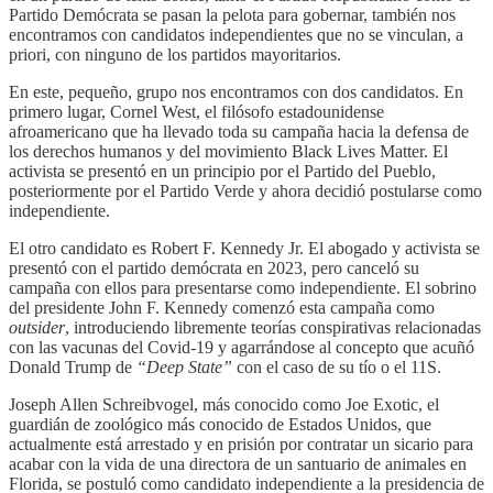
Partido Demócrata se pasan la pelota para gobernar, también nos
encontramos con candidatos independientes que no se vinculan, a
priori, con ninguno de los partidos mayoritarios.
En este, pequeño, grupo nos encontramos con dos candidatos. En
primero lugar, Cornel West, el filósofo estadounidense
afroamericano que ha llevado toda su campaña hacia la defensa de
los derechos humanos y del movimiento Black Lives Matter. El
activista se presentó en un principio por el Partido del Pueblo,
posteriormente por el Partido Verde y ahora decidió postularse como
independiente.
El otro candidato es Robert F. Kennedy Jr. El abogado y activista se
presentó con el partido demócrata en 2023, pero canceló su
campaña con ellos para presentarse como independiente. El sobrino
del presidente John F. Kennedy comenzó esta campaña como
outsider
, introduciendo libremente teorías conspirativas relacionadas
con las vacunas del Covid-19 y agarrándose al concepto que acuñó
Donald Trump de
“Deep State”
con el caso de su tío o el 11S.
Joseph Allen Schreibvogel, más conocido como Joe Exotic, el
guardián de zoológico más conocido de Estados Unidos, que
actualmente está arrestado y en prisión por contratar un sicario para
acabar con la vida de una directora de un santuario de animales en
Florida, se postuló como candidato independiente a la presidencia de