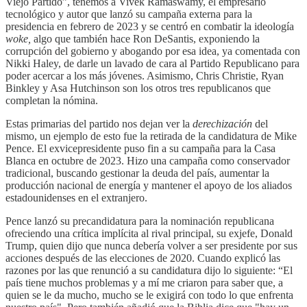
Viejo Partido”, tenemos a Vivek Ramaswamy, el empresario
tecnológico y autor que lanzó su campaña externa para la
presidencia en febrero de 2023 y se centró en combatir la ideología
woke,
algo que también hace Ron DeSantis, exponiendo la
corrupción del gobierno y abogando por esa idea, ya comentada con
Nikki Haley, de darle un lavado de cara al Partido Republicano para
poder acercar a los más jóvenes. Asimismo, Chris Christie, Ryan
Binkley y Asa Hutchinson son los otros tres republicanos que
completan la nómina.
Estas primarias del partido nos dejan ver la
derechización
del
mismo, un ejemplo de esto fue la retirada de la candidatura de Mike
Pence. El exvicepresidente puso fin a su campaña para la Casa
Blanca en octubre de 2023. Hizo una campaña como conservador
tradicional, buscando gestionar la deuda del país, aumentar la
producción nacional de energía y mantener el apoyo de los aliados
estadounidenses en el extranjero.
Pence lanzó su precandidatura para la nominación republicana
ofreciendo una crítica implícita al rival principal, su exjefe, Donald
Trump, quien dijo que nunca debería volver a ser presidente por sus
acciones después de las elecciones de 2020. Cuando explicó las
razones por las que renunció a su candidatura dijo lo siguiente: “El
país tiene muchos problemas y a mí me criaron para saber que, a
quien se le da mucho, mucho se le exigirá con todo lo que enfrenta