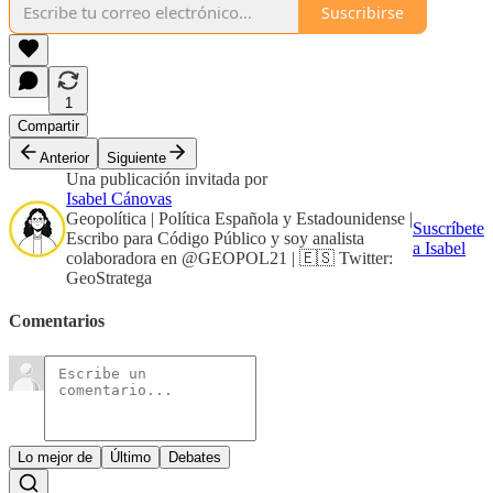
Suscribirse
1
Compartir
Anterior
Siguiente
Una publicación invitada por
Isabel Cánovas
Geopolítica | Política Española y Estadounidense |
Suscríbete
Escribo para Código Público y soy analista
a Isabel
colaboradora en @GEOPOL21 | 🇪🇸 Twitter:
GeoStratega
Comentarios
Lo mejor de
Último
Debates