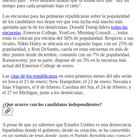
nuestro país". Pero también añadió que la Biblia dice que "hay un
tiempo para cada propósito bajo el cielo".
Las encuestas para las primarias republicanas sobre la popularidad
de los candidatos nos dejan ver que esta lucha está mucho más
apretada que la de los demócratas. Donald Trump lidera
todas las
encuestas
. Emerson College, YouGov, Morning Consult…, todas
estás lo colocan por encima del 50% de popularidad. Respecto a sus
rivales, Nikki Haley se ubicaría en el segundo lugar, con un 25% de
popularidad, y Ron DeSantis, caería en estas encuestas en más de
diez puntos desde diciembre, contando con un 7% de popularidad.
Ramaswamy, por su parte, dispone de un 3% en la encuesta más
actual del Emerson College de enero.
Las
citas de los republicanos
en estos primeros meses del año serán
en Iowa el 15 de enero; New Hampshire, el 23 de enero; Nevada e
Islas Vírgenes, el 8 de febrero; Carolina del Sur, el 24 de febrero; y
el 27 en Michigan, junto a los demócratas.
¿Qué ocurre con los candidatos independientes?
A pesar de que ya sabemos que Estados Unidos es una democracia
bipartidista donde el gobierno, desde su creación, se ha convertido
en un partido de tenis donde, tanto el Partido Republicano como el