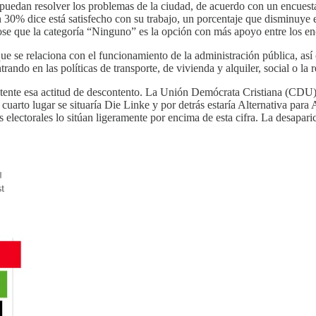
e puedan resolver los problemas de la ciudad, de acuerdo con un encues
n 30% dice está satisfecho con su trabajo, un porcentaje que disminuye
e que la categoría “Ninguno” es la opción con más apoyo entre los en
e se relaciona con el funcionamiento de la administración pública, así c
rando en las políticas de transporte, de vivienda y alquiler, social o la 
patente esa actitud de descontento. La Unión Demócrata Cristiana (CDU)
uarto lugar se situaría Die Linke y por detrás estaría Alternativa para 
 electorales lo sitúan ligeramente por encima de esta cifra. La desapar