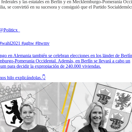
 federales y las estatales en Berlín y en Mecklemburgo-Pomerania Occi
milia, se convirtió en su sucesora y consiguió que el Partido Socialdemó
@Politicx_
#wahl2021
#aghw
#ltwmv
ngo en Alemania también se celebran elecciones en los länder de Berlí
burgo-Pomerania Occidental. Además, en Berlín se llevará a cabo un
dum para decidir la expropiación de 240.000 viviendas.
os hilo explicándolas.👇