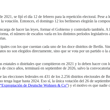
e 2021, se fijó el día 12 de febrero para la repetición electoral. Pese a l
 la votación. Entonces, el domingo 12 los berlineses elegirán la compos
ncarga de hacer las leyes, formar el Gobierno y controlarlo también. A 
 forma, el número de escaños varía en los distintos períodos legislativos
rias.
ipales con los que cuentan cada uno de los doce distritos de Berlín. 
os no son elegidos directamente, sino que se vota por un partido o la as
stas estatales o distritales que compitieron en 2021 y lo deben hacer co
 de cinco años, terminará en septiembre de 2026, salvo la convocatoria
e las elecciones federales en 431 de los 2.256 distritos electorales de B
 no tenga lugar hasta 2024. Eso sí, la única votación del 26 de septiemb
“Expropiación de Deutsche Wohnen & Co”
) y el motivo es que nadie o