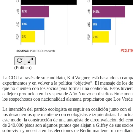
(Politico)
La CDU a través de su candidato, Kai Wegner, está basando su campaña
experimentos y en volver a la política “objetiva”. El mensaje de los 
que no cuenten con los socios para formar una coalición. Estos tuvie
callejera producida en la víspera de Año Nuevo en distritos étnicame
los sospechosos con nacionalidad alemana propiciaron que Los Verdes 
La intención del partido ecologista es seguir en coalición junto con e
los desacuerdos que mantiene con ecologistas e izquierdistas. La actua
este modo, la construcción de una autopista de circunvalación del cent
de 240.000 pisos son algunos puntos que alejan a Giffey de sus socios 
sobrevivir y necesita en las elecciones de Berlín mantener un resulta