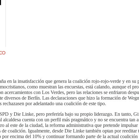
 en la insatisfacción que genera la coalición rojo-rojo-verde y en su 
democristianos, como muestran las encuestas, está calando, aunque el pr
ron acercamientos con Los Verdes, pero las relaciones se enfriaron des
nte diversos de Berlín. Las declaraciones que hizo la formación de Weg
rechazasen por adelantado una coalición de este tipo.
l SPD y Die Linke, pero preferiría bajo su propio liderazgo. En tanto, 
l alcaldesa cuenta con un perfil más pragmático y no se encuentra tan a
ro al este de la ciudad, la reforma administrativa que pretende impulsar
de coalición. Igualmente, desde Die Linke también optan por reeditar ta
do por encima del 10% y continuar formando parte de la actual coalició