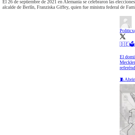
El 26 de septiembre de 2021 en Alemania se celebraron las elecciones
alcalde de Berlín, Franziska Giffey, quien fue ministra federal de Fa
Politicx
🇩🇪🗳️
El domi
Mecklem
referén
🧵Abrim