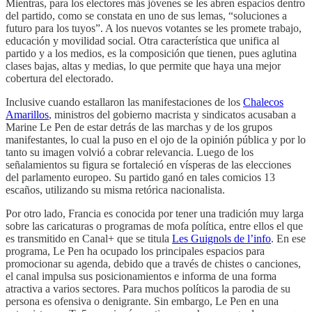
Mientras, para los electores más jóvenes se les abren espacios dentro
del partido, como se constata en uno de sus lemas, “soluciones a
futuro para los tuyos”. A los nuevos votantes se les promete trabajo,
educación y movilidad social. Otra característica que unifica al
partido y a los medios, es la composición que tienen, pues aglutina
clases bajas, altas y medias, lo que permite que haya una mejor
cobertura del electorado.
Inclusive cuando estallaron las manifestaciones de los
Chalecos
Amarillos
, ministros del gobierno macrista y sindicatos acusaban a
Marine Le Pen de estar detrás de las marchas y de los grupos
manifestantes, lo cual la puso en el ojo de la opinión pública y por lo
tanto su imagen volvió a cobrar relevancia. Luego de los
señalamientos su figura se fortaleció en vísperas de las elecciones
del parlamento europeo. Su partido ganó en tales comicios 13
escaños, utilizando su misma retórica nacionalista.
Por otro lado, Francia es conocida por tener una tradición muy larga
sobre las caricaturas o programas de mofa política, entre ellos el que
es transmitido en Canal+ que se titula
Les Guignols de l’info
. En ese
programa, Le Pen ha ocupado los principales espacios para
promocionar su agenda, debido que a través de chistes o canciones,
el canal impulsa sus posicionamientos e informa de una forma
atractiva a varios sectores. Para muchos políticos la parodia de su
persona es ofensiva o denigrante. Sin embargo, Le Pen en una