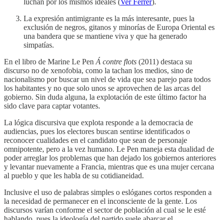
luchan por los mismos ideales (
Ver Ferrer
).
La expresión antimigrante es la más interesante, pues la
exclusión de negros, gitanos y minorías de Europa Oriental es
una bandera que se mantiene viva y que ha generado
simpatías.
En el libro de Marine Le Pen
Á contre flots
(2011) destaca su
discurso no de xenofobia, como la tachan los medios, sino de
nacionalismo por buscar un nivel de vida que sea parejo para todos
los habitantes y no que solo unos se aprovechen de las arcas del
gobierno. Sin duda alguna, la explotación de este último factor ha
sido clave para captar votantes.
La lógica discursiva que explota responde a la democracia de
audiencias, pues los electores buscan sentirse identificados o
reconocer cualidades en el candidato que sean de personaje
omnipotente, pero a la vez humano. Le Pen maneja esta dualidad de
poder arreglar los problemas que han dejado los gobiernos anteriores
y levantar nuevamente a Francia, mientras que es una mujer cercana
al pueblo y que les habla de su cotidianeidad.
Inclusive el uso de palabras simples o eslóganes cortos responden a
la necesidad de permanecer en el inconsciente de la gente. Los
discursos varían conforme el sector de población al cual se le esté
hablando, pues la ideología del partido suele abarcar el