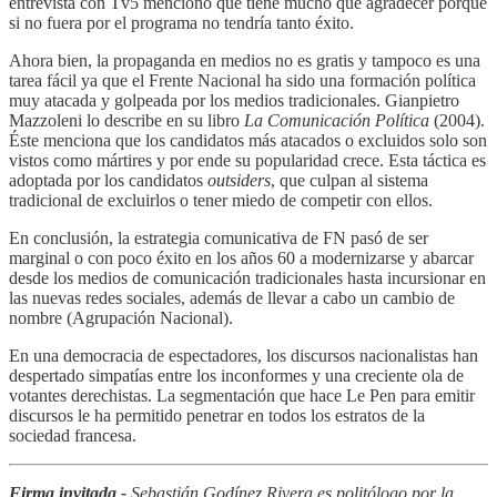
entrevista con Tv5 mencionó que tiene mucho que agradecer porque
si no fuera por el programa no tendría tanto éxito.
Ahora bien, la propaganda en medios no es gratis y tampoco es una
tarea fácil ya que el Frente Nacional ha sido una formación política
muy atacada y golpeada por los medios tradicionales. Gianpietro
Mazzoleni lo describe en su libro
La Comunicación Política
(2004).
Éste menciona que los candidatos más atacados o excluidos solo son
vistos como mártires y por ende su popularidad crece. Esta táctica es
adoptada por los candidatos
outsiders
, que culpan al sistema
tradicional de excluirlos o tener miedo de competir con ellos.
En conclusión, la estrategia comunicativa de FN pasó de ser
marginal o con poco éxito en los años 60 a modernizarse y abarcar
desde los medios de comunicación tradicionales hasta incursionar en
las nuevas redes sociales, además de llevar a cabo un cambio de
nombre (Agrupación Nacional).
En una democracia de espectadores, los discursos nacionalistas han
despertado simpatías entre los inconformes y una creciente ola de
votantes derechistas. La segmentación que hace Le Pen para emitir
discursos le ha permitido penetrar en todos los estratos de la
sociedad francesa.
Firma invitada -
Sebastián Godínez Rivera es politólogo por la