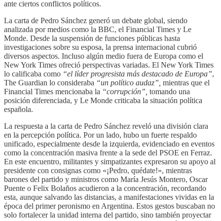
ante ciertos conflictos políticos.
La carta de Pedro Sánchez generó un debate global, siendo
analizada por medios como la BBC, el Financial Times y Le
Monde. Desde la suspensión de funciones públicas hasta
investigaciones sobre su esposa, la prensa internacional cubrió
diversos aspectos. Incluso algún medio fuera de Europa como el
New York Times ofreció perspectivas variadas. El New York Times
lo calificaba como
“el líder progresista más destacado de Europa”
,
The Guardian lo consideraba
“un político audaz”,
mientras que el
Financial Times mencionaba la
“corrupción”,
tomando una
posición diferenciada, y Le Monde criticaba la situación política
española.
La respuesta a la carta de Pedro Sánchez reveló una división clara
en la percepción política. Por un lado, hubo un fuerte respaldo
unificado, especialmente desde la izquierda, evidenciado en eventos
como la concentración masiva frente a la sede del PSOE en Ferraz.
En este encuentro, militantes y simpatizantes expresaron su apoyo al
presidente con consignas como «¡Pedro, quédate!», mientras
barones del partido y ministros como María Jesús Montero, Oscar
Puente o Felix Bolaños acudieron a la concentración, recordando
esta, aunque salvando las distancias, a manifestaciones vividas en la
época del primer peronismo en Argentina. Estos gestos buscaban no
solo fortalecer la unidad interna del partido, sino también proyectar