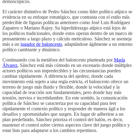
demoscópicos.
El carácter distintivo de Pedro Sánchez como líder político atípico se
evidencia en su enfoque estratégico, que contrasta con el estilo más
predecible de figuras políticas anteriores como José Luis Rodríguez
Zapatero o Mariano Rajoy. Su hiperliderazgo atípico está lejos de
los políticos tradicionales, donde estos operan dentro de un marco de
pensamiento a largo plazo y cálculo meticuloso. Sánchez se asemeja
más a un
jugador de baloncesto
, adaptándose ágilmente a un entorno
político cambiante y dinámico.
Continuando con la metáfora del baloncesto planteada por
María
Álvarez
, Sánchez está más cómodo en un escenario donde múltiples
actores políticos son impredecibles y las circunstancias pueden
cambiar rápidamente. A diferencia del ajedrez, donde cada
movimiento está sujeto a una regla estricta, el baloncesto ofrece un
terreno de juego más fluido y flexible, donde la velocidad y la
capacidad de reacción son fundamentales, pero donde hay más
tensión, nervios e incertidumbre. En este sentido, la comunicación
política de Sánchez se caracteriza por su capacidad para leer
rápidamente el contexto político y responder de manera ágil a los
desafíos y oportunidades que surgen. En lugar de adherirse a un
plan predefinido, Sánchez prioriza el control del balón, es decir,
mantener el control sobre ciertos aspectos clave del juego político y
estar listo para adaptarse a los cambios repentinos.