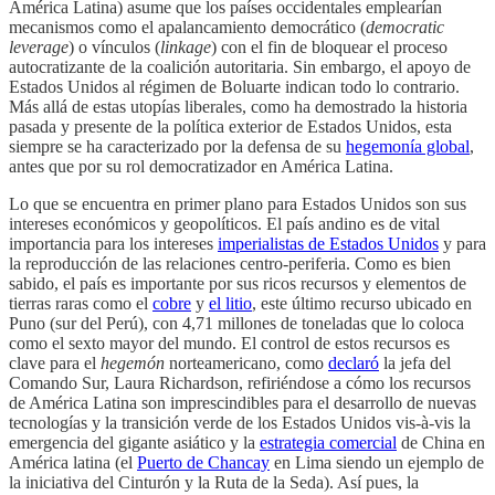
América Latina) asume que los países occidentales emplearían
mecanismos como el apalancamiento democrático (
democratic
leverage
) o vínculos (
linkage
) con el fin de bloquear el proceso
autocratizante de la coalición autoritaria. Sin embargo, el apoyo de
Estados Unidos al régimen de Boluarte indican todo lo contrario.
Más allá de estas utopías liberales, como ha demostrado la historia
pasada y presente de la política exterior de Estados Unidos, esta
siempre se ha caracterizado por la defensa de su
hegemonía global
,
antes que por su rol democratizador en América Latina.
Lo que se encuentra en primer plano para Estados Unidos son sus
intereses económicos y geopolíticos. El país andino es de vital
importancia para los intereses
imperialistas de Estados Unidos
y para
la reproducción de las relaciones centro-periferia. Como es bien
sabido, el país es importante por sus ricos recursos y elementos de
tierras raras como el
cobre
y
el litio
, este último recurso ubicado en
Puno (sur del Perú), con 4,71 millones de toneladas que lo coloca
como el sexto mayor del mundo. El control de estos recursos es
clave para el
hegemón
norteamericano, como
declaró
la jefa del
Comando Sur, Laura Richardson, refiriéndose a cómo los recursos
de América Latina son imprescindibles para el desarrollo de nuevas
tecnologías y la transición verde de los Estados Unidos vis-à-vis la
emergencia del gigante asiático y la
estrategia comercial
de China en
América latina (el
Puerto de Chancay
en Lima siendo un ejemplo de
la iniciativa del Cinturón y la Ruta de la Seda). Así pues, la