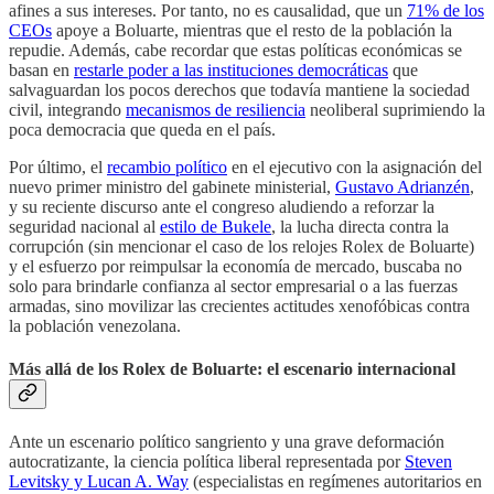
afines a sus intereses. Por tanto, no es causalidad, que un
71% de los
CEOs
apoye a Boluarte, mientras que el resto de la población la
repudie. Además, cabe recordar que estas políticas económicas se
basan en
restarle poder a las instituciones democráticas
que
salvaguardan los pocos derechos que todavía mantiene la sociedad
civil, integrando
mecanismos de resiliencia
neoliberal suprimiendo la
poca democracia que queda en el país.
Por último, el
recambio político
en el ejecutivo con la asignación del
nuevo primer ministro del gabinete ministerial,
Gustavo Adrianzén
,
y su reciente discurso ante el congreso aludiendo a reforzar la
seguridad nacional al
estilo de Bukele
, la lucha directa contra la
corrupción (sin mencionar el caso de los relojes Rolex de Boluarte)
y el esfuerzo por reimpulsar la economía de mercado, buscaba no
solo para brindarle confianza al sector empresarial o a las fuerzas
armadas, sino movilizar las crecientes actitudes xenofóbicas contra
la población venezolana.
Más allá de los Rolex de Boluarte: el escenario internacional
Ante un escenario político sangriento y una grave deformación
autocratizante, la ciencia política liberal representada por
Steven
Levitsky y Lucan A. Way
(especialistas en regímenes autoritarios en