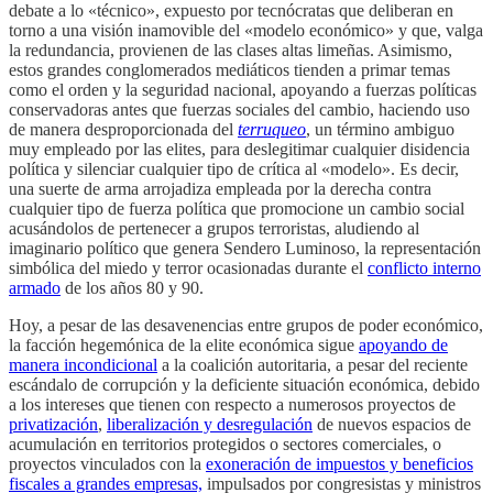
debate a lo «técnico», expuesto por tecnócratas que deliberan en
torno a una visión inamovible del «modelo económico» y que, valga
la redundancia, provienen de las clases altas limeñas. Asimismo,
estos grandes conglomerados mediáticos tienden a primar temas
como el orden y la seguridad nacional, apoyando a fuerzas políticas
conservadoras antes que fuerzas sociales del cambio, haciendo uso
de manera desproporcionada del
terruqueo
, un término ambiguo
muy empleado por las elites, para deslegitimar cualquier disidencia
política y silenciar cualquier tipo de crítica al «modelo». Es decir,
una suerte de arma arrojadiza empleada por la derecha contra
cualquier tipo de fuerza política que promocione un cambio social
acusándolos de pertenecer a grupos terroristas, aludiendo al
imaginario político que genera Sendero Luminoso, la representación
simbólica del miedo y terror ocasionadas durante el
conflicto interno
armado
de los años 80 y 90.
Hoy, a pesar de las desavenencias entre grupos de poder económico,
la facción hegemónica de la elite económica sigue
apoyando de
manera incondicional
a la coalición autoritaria, a pesar del reciente
escándalo de corrupción y la deficiente situación económica, debido
a los intereses que tienen con respecto a numerosos proyectos de
privatización
,
liberalización y desregulación
de nuevos espacios de
acumulación en territorios protegidos o sectores comerciales, o
proyectos vinculados con la
exoneración de impuestos y beneficios
fiscales a grandes empresas,
impulsados por congresistas y ministros