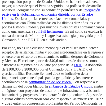
preocupación por parte de Estados Unidos se ha hecho cada vez
mayor, a pesar de que el Perú ha seguido una política de desarrollo
neoliberal congruente con su condición periférica y de
integración
pasiva en la globalización económica dirigida por los Estados
Unidos
. Es claro que las estrechas relaciones comerciales y
económicas con China realizadas en los últimos diez años, es vista
por los Estados Unidos y por muchos inversionistas norteamericanos
como una amenaza a su
frágil hegemonía
. Es así como se explica la
nueva doctrina de Monroe y la agresiva estrategia perseguida por el
Comando Sur de EE.UU. en el país andino.
Por ende, no es una cuestión menor que el Perú sea hoy el tercer
receptor de asistencia militar y policial estadounidense en la región y
el tercero en el rubro de entrenamiento militar, después de Colombia
y México. El reciente aporte de $40,6 millones de dólares como
asistencia al régimen de Boluarte por parte de la
DOD,
la donación
de $100,000 y $800,000 por el Comando Sur y USAID o el
ejercicio militar Resolute Sentinel 2023 es indicativo de la
importancia que tiene el país para la geopolítica y los intereses
económicos de la
administración de Joe Biden.
Con respecto a la
dimensión del poder blando, la
embajada de Estados Unidos
, asistió
al régimen con proyectos de desarrollo e infraestructura, asistencia
humanitaria y proyectos de cooperación de tipo cultural. A pesar de
algunas críticas pormenorizadas con respecto a las muertes del 2022
y 2023 entre los congresistas progresistas del Partido Demócrata, la