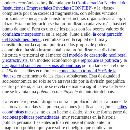
poderes económicos hoy liderada por la
Confederación Nacional de
Instituciones Empresariales Privadas (CONFIEP
) y la «base»,
compuesta por una sociedad fragmentada, con débiles vínculos
horizontales e incapaz de construir estructuras organizativas a largo
plazo. Esta configuración se ha profundizado cada vez más, hasta el
punto de que el Perú es uno de los países con los peores valores de
confianza interpersonal
en la región. Junto a ello,
la configuración
del Estado neoliberal
, centralizado en la capital de Lima y
constituido por la captura política de los grupos de poder
económico, ha sido instrumental para profundizar esta división
histórica y territorial en el marco del
modelo de desarrollo neoliberal
y extractivista.
Un modelo económico que
reproduce la pobreza
y la
desigualdad social en las zonas altoandinas
por un lado y en el que
el 1% de las elites económicas
concentra en torno al 50% de la
riqueza
en detrimento de las clases subalternas. Esta desigualdad
socioeconómica no solo se ve atravesado por la división geográfica
centro-periferia, sino que se revela de manera significativa cada vez
que se levanta una
potencia constituyente
del interior del país.
La reciente represión dirigida contra la población del sur a manos de
las fuerzas armadas y la policía, acciones justificadas según las
elites
económicas racista
s, no es un hecho aislado, sino que forma parte de
acciones políticas premeditadas
, muy recurrentes en la historia
política peruana. Las élites actúan en base al miedo ante un
imaginario político que yace sobre el peligro que conlleva un