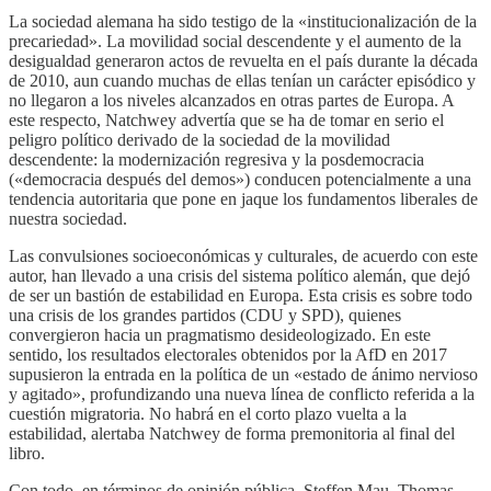
La sociedad alemana ha sido testigo de la «institucionalización de la
precariedad». La movilidad social descendente y el aumento de la
desigualdad generaron actos de revuelta en el país durante la década
de 2010, aun cuando muchas de ellas tenían un carácter episódico y
no llegaron a los niveles alcanzados en otras partes de Europa. A
este respecto, Natchwey advertía que se ha de tomar en serio el
peligro político derivado de la sociedad de la movilidad
descendente: la modernización regresiva y la posdemocracia
(«democracia después del demos») conducen potencialmente a una
tendencia autoritaria que pone en jaque los fundamentos liberales de
nuestra sociedad.
Las convulsiones socioeconómicas y culturales, de acuerdo con este
autor, han llevado a una crisis del sistema político alemán, que dejó
de ser un bastión de estabilidad en Europa. Esta crisis es sobre todo
una crisis de los grandes partidos (CDU y SPD), quienes
convergieron hacia un pragmatismo desideologizado. En este
sentido, los resultados electorales obtenidos por la AfD en 2017
supusieron la entrada en la política de un «estado de ánimo nervioso
y agitado», profundizando una nueva línea de conflicto referida a la
cuestión migratoria. No habrá en el corto plazo vuelta a la
estabilidad, alertaba Natchwey de forma premonitoria al final del
libro.
Con todo, en términos de opinión pública, Steffen Mau, Thomas