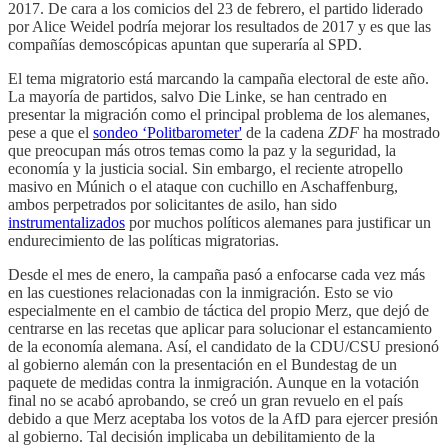
2017. De cara a los comicios del 23 de febrero, el partido liderado
por Alice Weidel podría mejorar los resultados de 2017 y es que las
compañías demoscópicas apuntan que superaría al SPD.
El tema migratorio está marcando la campaña electoral de este año.
La mayoría de partidos, salvo Die Linke, se han centrado en
presentar la migración como el principal problema de los alemanes,
pese a que el
sondeo ‘Politbarometer'
de la cadena
ZDF
ha mostrado
que preocupan más otros temas como la paz y la seguridad, la
economía y la justicia social. Sin embargo, el reciente atropello
masivo en Múnich o el ataque con cuchillo en Aschaffenburg,
ambos perpetrados por solicitantes de asilo, han sido
instrumentalizados
por muchos políticos alemanes para justificar un
endurecimiento de las políticas migratorias.
Desde el mes de enero, la campaña pasó a enfocarse cada vez más
en las cuestiones relacionadas con la inmigración. Esto se vio
especialmente en el cambio de táctica del propio Merz, que dejó de
centrarse en las recetas que aplicar para solucionar el estancamiento
de la economía alemana. Así, el candidato de la CDU/CSU presionó
al gobierno alemán con la presentación en el Bundestag de un
paquete de medidas contra la inmigración. Aunque en la votación
final no se acabó aprobando, se creó un gran revuelo en el país
debido a que Merz aceptaba los votos de la AfD para ejercer presión
al gobierno. Tal decisión implicaba un debilitamiento de la