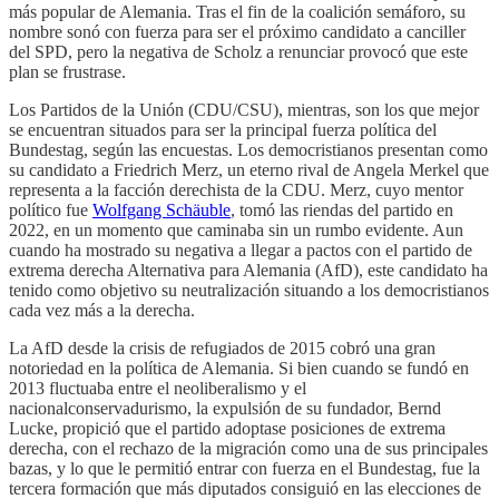
más popular de Alemania. Tras el fin de la coalición semáforo, su
nombre sonó con fuerza para ser el próximo candidato a canciller
del SPD, pero la negativa de Scholz a renunciar provocó que este
plan se frustrase.
Los Partidos de la Unión (CDU/CSU), mientras, son los que mejor
se encuentran situados para ser la principal fuerza política del
Bundestag, según las encuestas. Los democristianos presentan como
su candidato a Friedrich Merz, un eterno rival de Angela Merkel que
representa a la facción derechista de la CDU. Merz, cuyo mentor
político fue
Wolfgang Schäuble
, tomó las riendas del partido en
2022, en un momento que caminaba sin un rumbo evidente. Aun
cuando ha mostrado su negativa a llegar a pactos con el partido de
extrema derecha Alternativa para Alemania (AfD), este candidato ha
tenido como objetivo su neutralización situando a los democristianos
cada vez más a la derecha.
La AfD desde la crisis de refugiados de 2015 cobró una gran
notoriedad en la política de Alemania. Si bien cuando se fundó en
2013 fluctuaba entre el neoliberalismo y el
nacionalconservadurismo, la expulsión de su fundador, Bernd
Lucke, propició que el partido adoptase posiciones de extrema
derecha, con el rechazo de la migración como una de sus principales
bazas, y lo que le permitió entrar con fuerza en el Bundestag, fue la
tercera formación que más diputados consiguió en las elecciones de