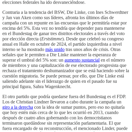
elecciones federales ha ido desvaneciéndose.
Contraria a la tendencia del BSW, Die Linke, con Ines Schwerdtner
y Jan van Aken como sus líderes, afronta los últimos días de
campaña con un repunte en las encuestas que le permitiría estar por
encima del 5%. Esta vez no tendría que depender para mantenerse
en el Bundestag de ganar tres distritos electorales a través del voto
por elección directa (
Erststimme
). Desde que celebró su congreso
anual en Halle en octubre de 2024, el partido izquierdista a nivel
interno se ha mostrado
más unido
tras unos años de crisis. Otras
señales que le permiten a Die Linke mantener la esperanza de
superar el umbral del 5% son: un
aumento sustancial
en el número
de miembros y una capitalización de ese electorado progresista que
rechaza el tratamiento deshumanizador que se está haciendo sobre la
cuestión migratoria. Se puede pensar, por ello, que Die Linke está
saliendo adelante sin el liderazgo de quien en el pasado fue su
principal figura, Sahra Wagenknecht.
El otro partido que podría quedarse fuera del Bundestag es el FDP.
Los de Christian Lindner llevaron a cabo durante la campaña un
giro a la derecha
con la idea de sumar puntos, pero eso no quitaría
que hoy estén más cerca de lo que les ocurrió en 2013, cuando
después de cuatro años gobernando con los democristianos
terminaron quedándose sin representación parlamentaria. El que
fuera encargado de su reconstrucción, el mencionado Linder, puede