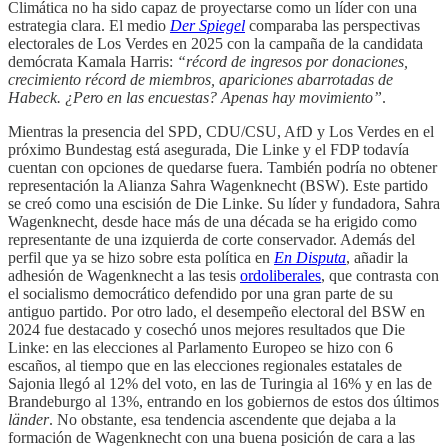
Climática no ha sido capaz de proyectarse como un líder con una
estrategia clara. El medio
Der Spiegel
comparaba las perspectivas
electorales de Los Verdes en 2025 con la campaña de la candidata
demócrata Kamala Harris:
“récord de ingresos por donaciones,
crecimiento récord de miembros, apariciones abarrotadas de
Habeck. ¿Pero en las encuestas? Apenas hay movimiento”
.
Mientras la presencia del SPD, CDU/CSU, AfD y Los Verdes en el
próximo Bundestag está asegurada, Die Linke y el FDP todavía
cuentan con opciones de quedarse fuera. También podría no obtener
representación la Alianza Sahra Wagenknecht (BSW). Este partido
se creó como una escisión de Die Linke. Su líder y fundadora, Sahra
Wagenknecht, desde hace más de una década se ha erigido como
representante de una izquierda de corte conservador. Además del
perfil que ya se hizo sobre esta política en
En Disputa
, añadir la
adhesión de Wagenknecht a las tesis
ordoliberales
, que contrasta con
el socialismo democrático defendido por una gran parte de su
antiguo partido. Por otro lado, el desempeño electoral del BSW en
2024 fue destacado y cosechó unos mejores resultados que Die
Linke: en las elecciones al Parlamento Europeo se hizo con 6
escaños, al tiempo que en las elecciones regionales estatales de
Sajonia llegó al 12% del voto, en las de Turingia al 16% y en las de
Brandeburgo al 13%, entrando en los gobiernos de estos dos últimos
länder
. No obstante, esa tendencia ascendente que dejaba a la
formación de Wagenknecht con una buena posición de cara a las